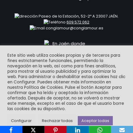
Paseo de la Estación, 52-2º A 23007 JAÉN.
609 572 062
conglamour@conglamour.es
Este sitio web utiliza cookies propias y de terceros para
fines estrictamente funcionales, permitiendo la
navegación en la web, así como para fines analíticos,
para mostrar al usuario publicidad y para optimizar la
web. Para administrar o deshabilitar estas cookies haz clic
en Configurar. Puedes obtener más información en
© 1993-2024 | ConGlamour Eventos & Comunicación
nuestra Política de Cookies. Pulse el botón Aceptar para
confirmar que ha leído y aceptado la información
ofertada. Después de aceptar, no se volverá a mostrar
Aviso Legal
Política de Privacidad y Protección de datos
este mensaje, excepto en el caso de que el usuario borre
Bases legales Club Amigos conglamour.es
Política de Cookies
las cookies de su dispositivo.
Contacto
Configurar
Rechazar todas
Aceptar todas