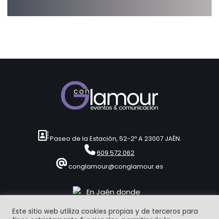
Paseo de la Estación, 52-2º A 23007 JAÉN.
609 572 062
conglamour@conglamour.es
Este sitio web utiliza cookies propias y de terceros para