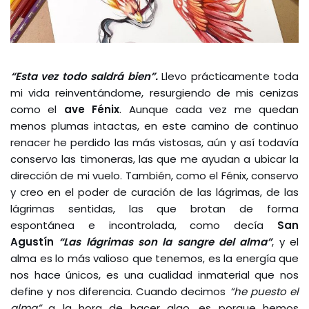
“Esta vez todo saldrá bien”.
Llevo prácticamente toda
mi vida reinventándome, resurgiendo de mis cenizas
como el
ave Fénix
. Aunque cada vez me quedan
menos plumas intactas, en este camino de continuo
renacer he perdido las más vistosas, aún y así todavía
conservo las timoneras, las que me ayudan a ubicar la
dirección de mi vuelo. También, como el Fénix, conservo
y creo en el poder de curación de las lágrimas, de las
lágrimas sentidas, las que brotan de forma
espontánea e incontrolada, como decía
San
Agustín
“Las lágrimas son la
sangre del alma”
, y el
alma es lo más valioso que tenemos, es la energía que
nos hace únicos, es una cualidad inmaterial que nos
define y nos diferencia. Cuando decimos
“he puesto el
alma”
a la hora de hacer algo, es porque hemos