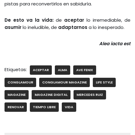
pistas para reconvertirlos en sabiduría.
De esto va la vida:
de
aceptar
lo irremediable, de
asumir
lo ineludible, de
adaptarnos
a lo inesperado.
Alea iacta est
Etiquetas:
ACEPTAR
ALMA
AVE FENIX
CONGLAMOUR
CONGLAMOUR MAGAZINE
LIFE STYLE
MAGAZINE
MAGAZINE DIGITAL
MERCEDES RUIZ
RENOVAR
TIEMPO LIBRE
VIDA