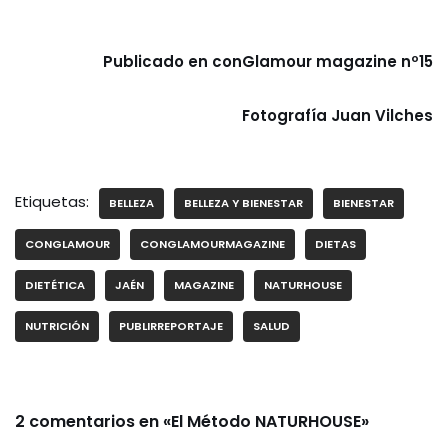
Publicado en conGlamour magazine nº15
Fotografía Juan Vilches
Etiquetas:
BELLEZA
BELLEZA Y BIENESTAR
BIENESTAR
CONGLAMOUR
CONGLAMOURMAGAZINE
DIETAS
DIETÉTICA
JAÉN
MAGAZINE
NATURHOUSE
NUTRICIÓN
PUBLIRREPORTAJE
SALUD
2 comentarios en «El Método NATURHOUSE»