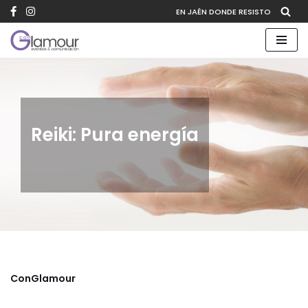
EN JAÉN DONDE RESISTO
Saltar
al
contenido
Reiki: Pura energía
ConGlamour