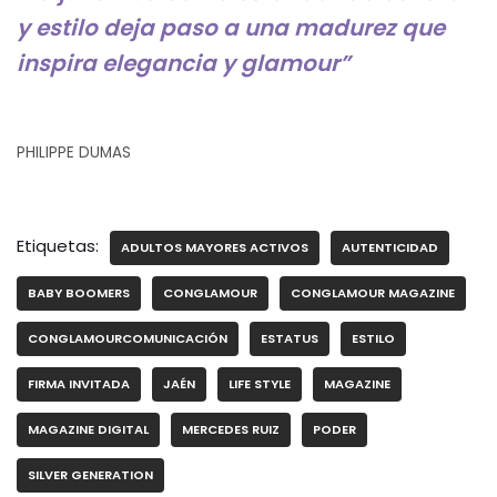
y estilo deja paso a una madurez que
inspira elegancia y glamour”
PHILIPPE DUMAS
Etiquetas:
ADULTOS MAYORES ACTIVOS
AUTENTICIDAD
BABY BOOMERS
CONGLAMOUR
CONGLAMOUR MAGAZINE
CONGLAMOURCOMUNICACIÓN
ESTATUS
ESTILO
FIRMA INVITADA
JAÉN
LIFE STYLE
MAGAZINE
MAGAZINE DIGITAL
MERCEDES RUIZ
PODER
SILVER GENERATION