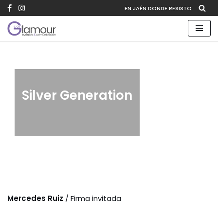
EN JAÉN DONDE RESISTO
Saltar
al
contenido
Silver Generation
Mercedes Ruiz
/ Firma invitada