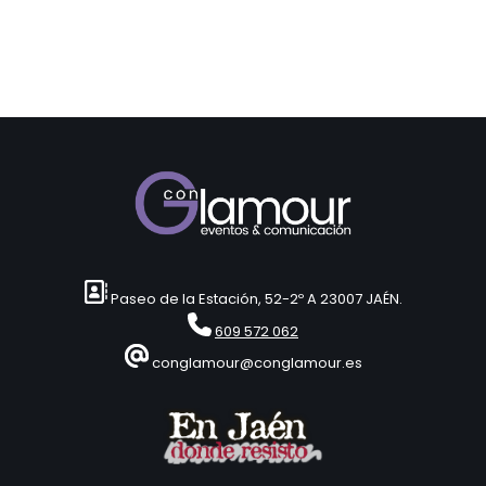
Paseo de la Estación, 52-2º A 23007 JAÉN.
609 572 062
conglamour@conglamour.es