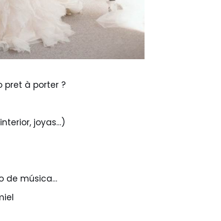
 pret à porter ?
terior, joyas…)
upo de música…
miel