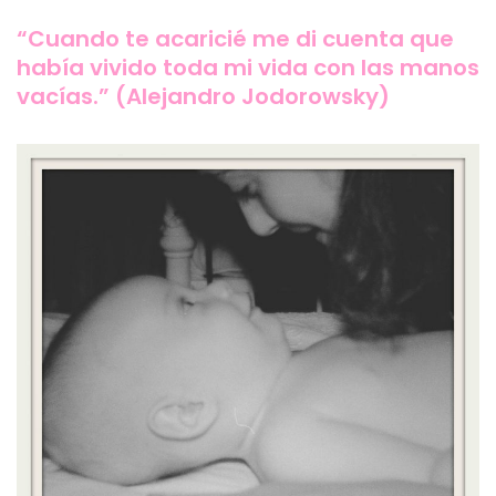
“Cuando te acaricié me di cuenta que
había vivido toda mi vida con las manos
vacías.” (Alejandro Jodorowsky)