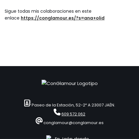
Sigue todas mis colaboraciones en este
enlace
https://conglamour.es/?s=ana+olid
Paseo de la Estación, 52-2º A 23007 JAÉN.
609 572 062
conglamour@conglamour.es