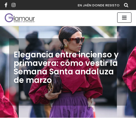
EN JAÉN DONDE RESISTO
Saltar
al
contenido
Elegancia entre incienso y
primavera: cómo vestir la
Semana Santa andaluza
de marzo