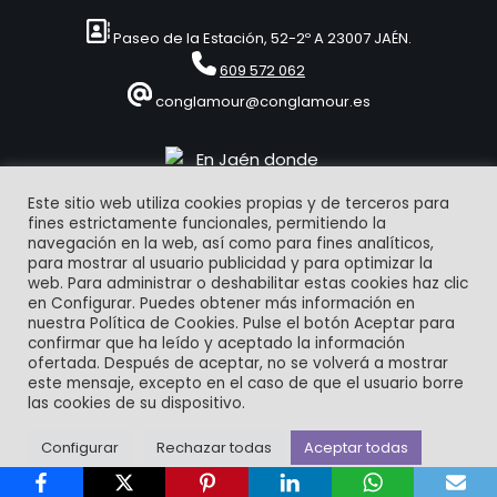
Paseo de la Estación, 52-2º A 23007 JAÉN.
609 572 062
conglamour@conglamour.es
Este sitio web utiliza cookies propias y de terceros para
fines estrictamente funcionales, permitiendo la
navegación en la web, así como para fines analíticos,
para mostrar al usuario publicidad y para optimizar la
web. Para administrar o deshabilitar estas cookies haz clic
en Configurar. Puedes obtener más información en
© 1993-2024 | ConGlamour Eventos & Comunicación
nuestra Política de Cookies. Pulse el botón Aceptar para
confirmar que ha leído y aceptado la información
ofertada. Después de aceptar, no se volverá a mostrar
Aviso Legal
Política de Privacidad y Protección de datos
este mensaje, excepto en el caso de que el usuario borre
Bases legales Club Amigos conglamour.es
Política de Cookies
las cookies de su dispositivo.
Contacto
Configurar
Rechazar todas
Aceptar todas