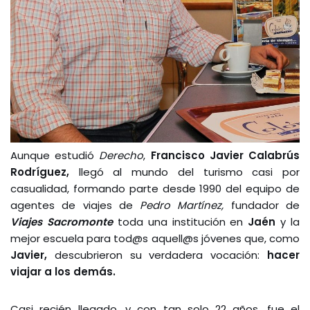
Aunque estudió
Derecho
,
Francisco Javier Calabrús
Rodríguez,
llegó al mundo del turismo casi por
casualidad, formando parte desde 1990 del equipo de
agentes de viajes de
Pedro Martínez,
fundador de
Viajes Sacromonte
toda una institución en
Jaén
y la
mejor escuela para tod@s aquell@s jóvenes que, como
Javier,
descubrieron su verdadera vocación:
hacer
viajar a los demás.
Casi recién llegado, y con tan solo 22 años, fue el