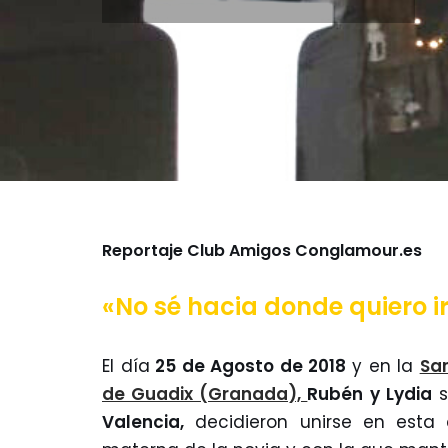
Reportaje Club Amigos Conglamour.es
«No sé hacia donde quiero ir
El día
25 de Agosto de 2018
y en la
San
de Guadix (Granada),
Rubén y Lydia
s
Valencia,
decidieron unirse en esta 