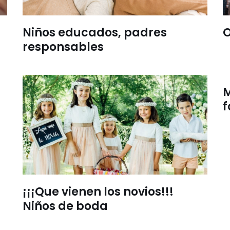
Niños educados, padres
O
responsables
M
f
¡¡¡Que vienen los novios!!!
Niños de boda