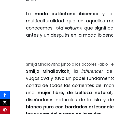
La
moda autóctona ibicenca
y l
multiculturalidad que en aquellos m
conocemos.
«Ad libitum»
, que signific
antes y un después en la moda ibice
Smilja Mihailovithc junto a los actores Fabio Te
Smilja Mihailovitch
, la
influencer
de l
yugoslava y tuvo un papel fundamental
contra de todas las corrientes del mo
una
mujer libre, de belleza natura
diseñadores naturales de la isla y d
blanco puro con bordados artesanale
las curvas del cuerpo de la mujer
.