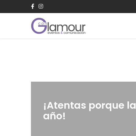
Saltar
al
contenido
¡Atentas porque l
año!