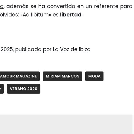
da
, además se ha convertido en un referente para
lvides: «Ad libitum» es
libertad
.
 2025, publicada por La Voz de Ibiza
AMOUR MAGAZINE
MIRIAM MARCOS
MODA
O
VERANO 2020