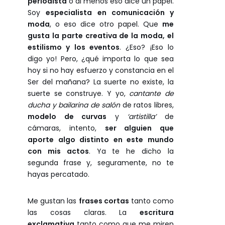
periodista
o al menos eso dice un papel.
Soy
especialista en comunicación y
moda
, o eso dice otro papel. Que
me
gusta la parte creativa de la moda, el
estilismo y los eventos
. ¿Eso? ¡Eso lo
digo yo! Pero, ¿qué importa lo que sea
hoy si no hay esfuerzo y constancia en el
Ser del mañana? La suerte no existe, la
suerte se construye. Y yo,
cantante de
ducha y bailarina de salón
de ratos libres,
modelo de curvas
y
‘artistilla’
de
cámaras, intento,
ser alguien que
aporte algo distinto en este mundo
con mis actos
. Ya te he dicho la
segunda frase y, seguramente, no te
hayas percatado.
Me gustan las
frases cortas
tanto como
las cosas claras. La
escritura
exclamativa
tanto como que me miren