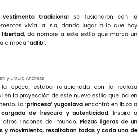
a
vestimenta tradicional
se fusionaron con la
omentos vivía la isla, dando lugar a lo que hoy
a
libertad
, da nombre a este estilo que marcó un
nca o moda
‘adlib’
.
sti y Ursula Andress
a época, estaba relacionada con la realeza
 en la proyección de este nuevo estilo que iba en
mento. La
‘princesa’ yugoslava
encontró en Ibiza a
l, cargada de frescura y autenticidad
. Inspiró a
e otros rincones del mundo.
Piezas ligeras de un
s y movimiento, resaltaban todas y cada una de