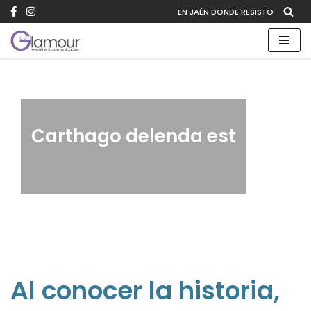
EN JAÉN DONDE RESISTO
Saltar
al
contenido
Carthago delenda est
Al conocer la historia,