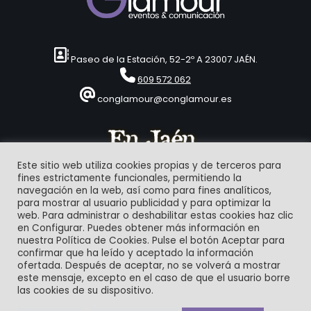
Paseo de la Estación, 52-2º A 23007 JAÉN.
609 572 062
conglamour@conglamour.es
Este sitio web utiliza cookies propias y de terceros para
fines estrictamente funcionales, permitiendo la
navegación en la web, así como para fines analíticos,
para mostrar al usuario publicidad y para optimizar la
web. Para administrar o deshabilitar estas cookies haz clic
en Configurar. Puedes obtener más información en
© 1993-2024 | ConGlamour Eventos & Comunicación
nuestra Política de Cookies. Pulse el botón Aceptar para
confirmar que ha leído y aceptado la información
ofertada. Después de aceptar, no se volverá a mostrar
Aviso Legal
Política de Privacidad y Protección de datos
este mensaje, excepto en el caso de que el usuario borre
Bases legales Club Amigos conglamour.es
Política de Cookies
las cookies de su dispositivo.
Contacto