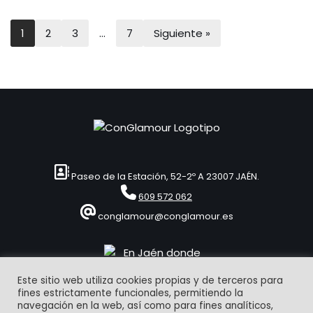
1
2
3
…
7
Siguiente »
Paseo de la Estación, 52-2º A 23007 JAÉN.
609 572 062
conglamour@conglamour.es
Este sitio web utiliza cookies propias y de terceros para
fines estrictamente funcionales, permitiendo la
navegación en la web, así como para fines analíticos,