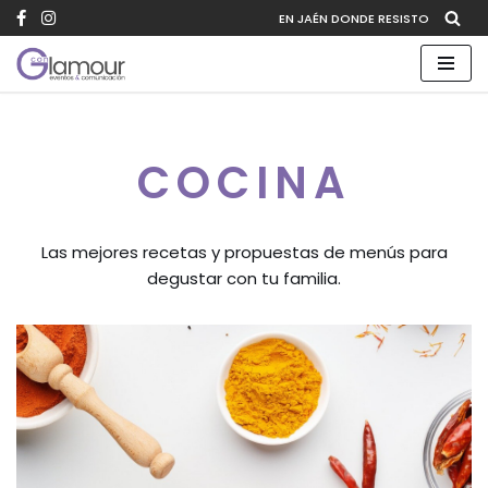
EN JAÉN DONDE RESISTO
Saltar
al
contenido
COCINA
Las mejores recetas y propuestas de menús para
degustar con tu familia.